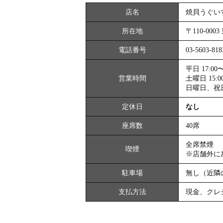
店名
焼貝うぐい
所在地
〒110-000
電話番号
03-5603-818
平日 17:00〜2
営業時間
土曜日 15:00〜
日曜日、祝日 15
定休日
なし
座席数
40席
全席禁煙
喫煙
※店舗外に
駐車場
無し（近隣
支払方法
現金、クレジット